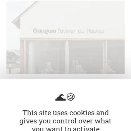
Centre d'interprétation Gauguin
l'atelier du Pouldu
Sorties
This site uses cookies and
gives you control over what
Le Centre d'interprétation Gauguin, l'Atelier du
you want to activate
Pouldu est installé dans l'ancienne auberge de Marie